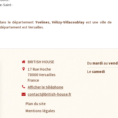
idons..
le-Saint-
dans le département
Yvelines
,
Vélizy-Villacoublay
est une ville de
u département est Versailles.
BRITISH HOUSE
Du
mardi
au
vend
17 Rue Hoche
Le
samedi
78000
Versailles
France
Afficher le téléphone
contact@british-house.fr
Plan du site
Mentions légales