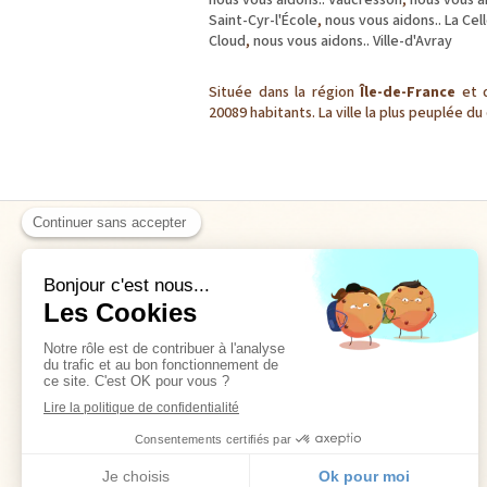
nous vous aidons.. Vaucresson
,
nous vous a
Saint-Cyr-l'École
,
nous vous aidons.. La Cel
Cloud
,
nous vous aidons.. Ville-d'Avray
Située dans la région
Île-de-France
et 
20089 habitants. La ville la plus peuplée d
Accueil
Les emblématiques
Nos produits et services
Nos marques
Informations pratiques
Contact