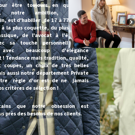
our être toujours en quête de
és, notre ambition, presque
n, est d'habiller de 17 à 77 ans, du
 à la plus coquette, du plus fashion
ssique, de l'avocat à l'étudiant,
ec sa touche personnelle. Mais
 avec beaucoup d'élégance
! Tendance mais tradition, qualité,
t coupes, un choix de très belles
s aussi notre département Private
otre règle d'or est de ne jamais
s critères de sélection !
tains que notre obsession est
us près des besoins de nos clients.