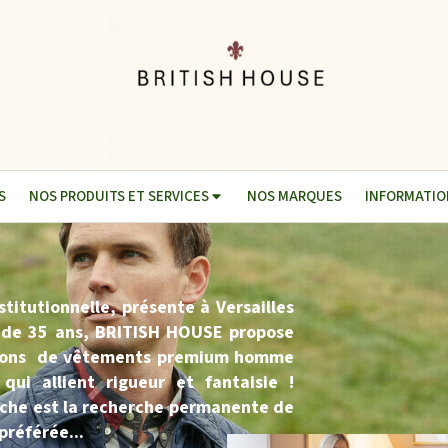
S
NOS PRODUITS ET SERVICES
NOS MARQUES
INFORMATIO
titutionnelle, présente à Versailles
 de 35 ans, BRITISH HOUSE propose
tions de vêtements premium homme
ui allient rigueur et fantaisie !
che est la recherche permanente de
préférée...