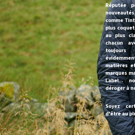
Réputée p
nouveaut
comme Tinti
plus coquet
au plus cla
chacun av
toujours
évidemment 
matières e
marques mai
Label... n
déroger à no
Soyez cer
d'être au pl