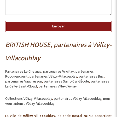
Envoyer
BRITISH HOUSE, partenaires à Vélizy-
Villacoublay
Partenaires Le Chesnay
,
partenaires Viroflay
,
partenaires
Rocquencourt
,
partenaires Vélizy-Villacoublay
,
partenaires Buc
,
partenaires Vaucresson
,
partenaires Saint-Cyr-l'École
,
partenaires
La Celle-Saint-Cloud
,
partenaires Ville-d'Avray
Collections Vélizy-Villacoublay
,
partenaires Vélizy-Villacoublay
,
nous
vous aidons.. Vélizy-Villacoublay
La ville de
Vélizy-Villacoublay
, de code postal 78140, appartient