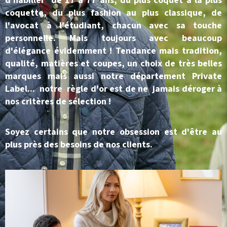
d'habiller de 17 à 77 ans, du plus coquet à la plus
coquette, du plus fashion au plus classique, de
l'avocat à l'étudiant, chacun avec sa touche
personnelle. Mais toujours avec beaucoup
d'élégance évidemment ! Tendance mais tradition,
qualité, matières et coupes, un choix de très belles
marques mais aussi notre département Private
Label... notre règle d'or est de ne jamais déroger à
nos critères de sélection !
Soyez certains que notre obsession est d'être au
plus près des besoins de nos clients.