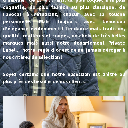
d'habiller de 17 à 77 ans, du plus coquet à la plus
coquette, du plus fashion au plus classique, de
l'avocat à l'étudiant, chacun avec sa touche
personnelle. Mais toujours avec beaucoup
d'élégance évidemment ! Tendance mais tradition,
qualité, matières et coupes, un choix de très belles
marques mais aussi notre département Private
Label... notre règle d'or est de ne jamais déroger à
nos critères de sélection !
Soyez certains que notre obsession est d'être au
plus près des besoins de nos clients.